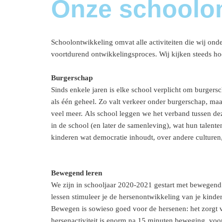
Onze schoolon
Schoolontwikkeling omvat alle activiteiten die wij ond
voortdurend ontwikkelingsproces. Wij kijken steeds hoe
Burgerschap
Sinds enkele jaren is elke school verplicht om burgers
als één geheel. Zo valt verkeer onder burgerschap, m
veel meer. Als school leggen we het verband tussen dez
in de school (en later de samenleving), wat hun talente
kinderen wat democratie inhoudt, over andere culture
Bewegend leren
We zijn
in schooljaar 2020-2021
gestart met bewegend 
lessen stimuleer je de hersenontwikkeling van je kind
Bewegen is sowieso goed voor de hersenen: het zorgt 
hersenactiviteit is enorm na 15 minuten beweging, vooral