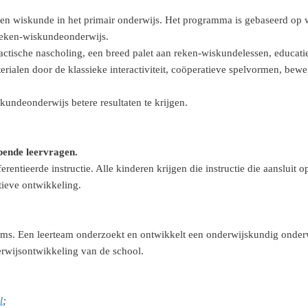
n wiskunde in het primair onderwijs. Het programma is gebaseerd op 
 reken-wiskundeonderwijs.
tische nascholing, een breed palet aan reken-wiskundelessen, educatie
ialen door de klassieke interactiviteit, coöperatieve spelvormen, bew
undeonderwijs betere resultaten te krijgen.
epende leervragen.
rentieerde instructie. Alle kinderen krijgen die instructie die aanslui
tieve ontwikkeling.
ms. Een leerteam onderzoekt en ontwikkelt een onderwijskundig onderwer
rwijsontwikkeling van de school.
l
;