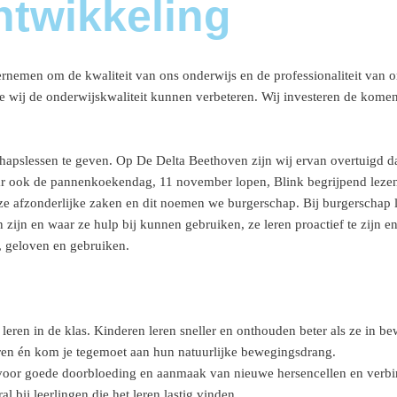
twikkeling
ernemen om de kwaliteit van ons onderwijs en de professionaliteit van o
 wij de onderwijskwaliteit kunnen verbeteren. Wij investeren de komend
chapslessen te geven. Op De Delta Beethoven zijn wij ervan overtuigd da
aar ook de pannenkoekendag, 11 november lopen, Blink begrijpend leze
e afzonderlijke zaken en dit noemen we burgerschap. Bij burgerschap le
n zijn en waar ze hulp bij kunnen gebruiken, ze leren proactief te zijn
n, geloven en gebruiken.
leren in de klas.
Kinderen leren sneller en onthouden beter als ze in be
eren én kom je tegemoet aan hun natuurlijke bewegingsdrang.
voor goede doorbloeding en aanmaak van nieuwe hersencellen en verbind
 bij leerlingen die het leren lastig vinden.